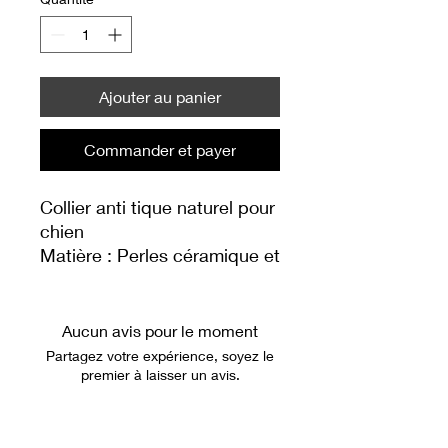
Ajouter au panier
Commander et payer
Collier anti tique naturel pour
chien
Matière : Perles céramique et
tressage en paracorde.
Taille 5XL : 60cm de tressage
/ coulissant jusqu'à 70cm
Aucun avis pour le moment
Partagez votre expérience, soyez le
Protégez naturellement votre
premier à laisser un avis.
chien contre les tiques grâce
à ce collier artisanal,
Laisser un avis
composé de perles EM