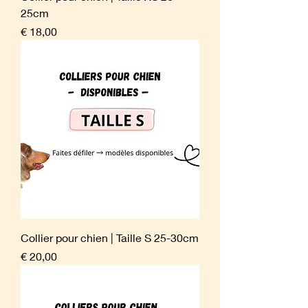
25cm
Prijs
€ 18,00
Collier pour chien | Taille S 25-30cm
Prijs
€ 20,00