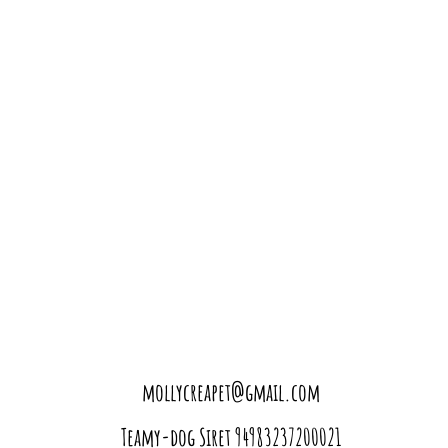
mollycreapet@gmail.com
Teamy-dog Siret 94983237200021