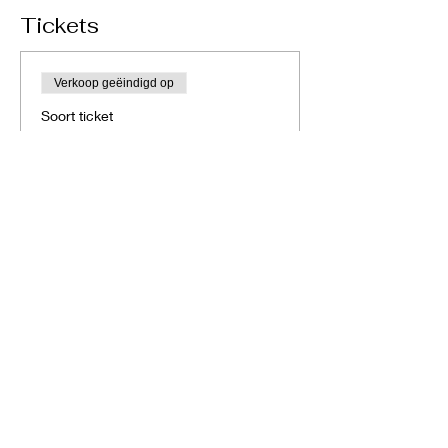
Tickets
Verkoop geëindigd op
Soort ticket
Billet standard
Meer info
Prijs
€ 70,00
Deel dit evenement