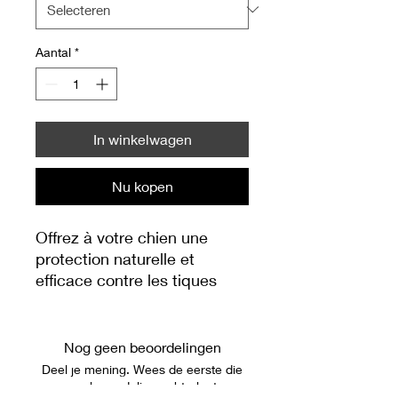
Aantal
*
In winkelwagen
Nu kopen
Offrez à votre chien une
protection naturelle et
efficace contre les tiques
avec notre collier anti tique
pour chien de la collection
Fower power.
Nog geen beoordelingen
Fabriqué à la main avec des
Deel je mening. Wees de eerste die
perles EM céramique, ce
een beoordeling achterlaat.