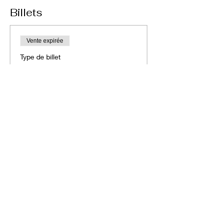
Billets
Vente expirée
Type de billet
Billet standard
Plus d'info
Prix
70,00 €
Partager cet événement