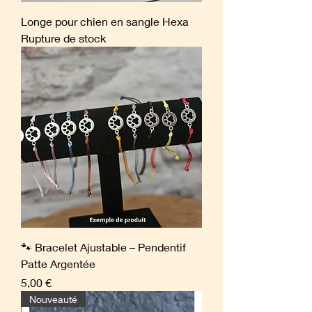
Longe pour chien en sangle Hexa
Rupture de stock
🐾 Bracelet Ajustable – Pendentif
Patte Argentée
Prix
5,00 €
Nouveauté