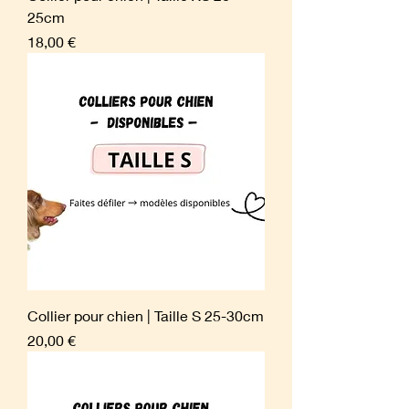
25cm
Prix
18,00 €
Collier pour chien | Taille S 25-30cm
Prix
20,00 €