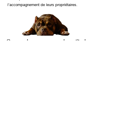
l’accompagnement de leurs propriétaires.
Ce que je propose aujourd’hui
Chez Teamy Dog, je mets mon savoir-
faire à votre service :
🐾 Garde de chien, chat et NAC pour
que vos animaux soient heureux et en
sécurité même en votre absence.
🐾 Formation pour propriétaires de
chiens de catégorie (Attestation
d'aptitude pour le permis de détention).
🐾 Accessoires artisanaux pour chiens,
pensés pour le confort et le style de
vos compagnons.