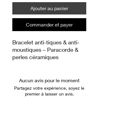
Ajouter au panier
Commander et payer
Bracelet anti-tiques & anti-
moustiques – Paracorde &
perles céramiques
Par Teamy-dog.com
Alliez protection naturelle et
style avec ce bracelet pensé
Aucun avis pour le moment
pour les amoureux de la
Partagez votre expérience, soyez le
nature !
premier à laisser un avis.
Grâce à ses perles
céramiques et à son cordon
Laisser un avis
imprégnable, il aide à
éloigner tiques et
moustiques, sans produits
mollycreapet@gmail.com