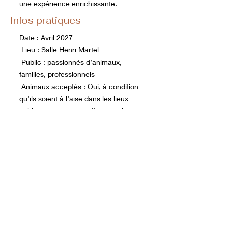
une expérience enrichissante.
Infos pratiques
Date : Avril 2027
Lieu : Salle Henri Martel
Public : passionnés d’animaux,
familles, professionnels
Animaux acceptés : Oui, à condition
qu’ils soient à l’aise dans les lieux
publics et au contact d’autres chiens
et personnes. Aucun moyen ou
accessoire coercitif n’est autorisé.
Participer au salon
Je souhaite exposer
Envoyez un email pour être contacté
lors de l’ouverture officielle des
candidatures.
(avec votre nom / activité / site /